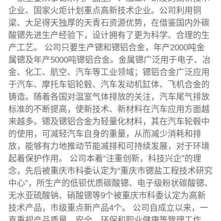
企业、国家火炬计划重点高新技术企业。公司利用铜
梁、大足得天独厚的天青石资源优势，在借鉴国内外碳
酸锶先进生产经验下，设计拥有了更为科学、合理的生
产工艺。 公司只要生产锶和锶铝合金，年产2000吨金
属锶及年产5000吨锶铝合金。金属锶广泛用于电子、冶
金、化工、航空、汽车等工业领域；锶铝合金广泛应用
于汽车、摩托车铝轮毂、汽车发动机缸体、飞机合金的
铸造。随着各国对温室气体排放的关注，汽车尾气排放
标准的不断提高，使新技术、新材料在汽车应用方面越
来越多。锶及锶铝合金为轻量化材料，其在汽车轮毂中
的使用，可减轻汽车自身的重量，从而减少消耗和排
放，能够有力地推动节能减排和可持续发展，对于环境
起着保护作用。 公司本着“注重创新，科技兴企”的理
念，先后被重庆市科委认定为“重庆市锶盐工程技术研究
中心”，所生产的低钡优质碳酸锶、电子级粉状碳酸锶、
无水亚硫酸钠、硝酸锶等9个被重庆市科委认定为高新
技术产品，市级重点新产品4个。 公司自成立以来，一
直重视产品质量、安全、环保和职业健康等管理工作，