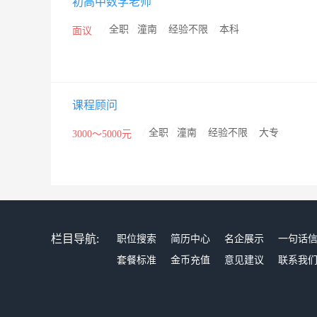
初高中数学老师
/
全职
/
潼南
/
经验不限
/
本科
面议
课程顾问
/
全职
/
潼南
/
经验不限
/
大专
3000～5000元
栏目导航:
职位搜索
简历中心
名企展示
一句话
套餐标准
金币充值
意见建议
联系我