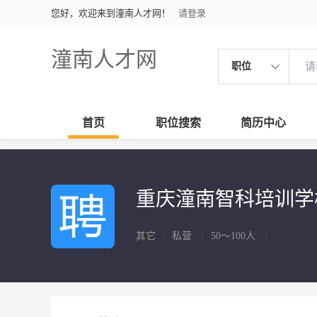
您好，欢迎来到潼南人才网！
请登录
潼南人才网
职位
首页
职位搜索
简历中心
重庆潼南智科培训
其它
|
私营
|
50～100人
|