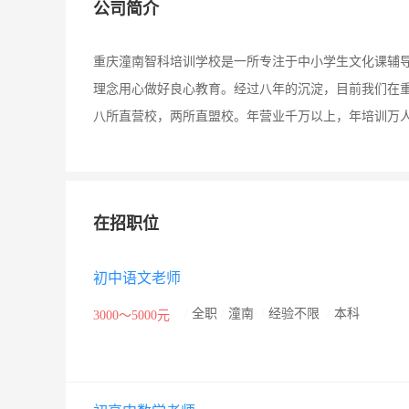
公司简介
重庆潼南智科培训学校是一所专注于中小学生文化课辅导
理念用心做好良心教育。经过八年的沉淀，目前我们在重
八所直营校，两所直盟校。年营业千万以上，年培训万人
在招职位
初中语文老师
/
全职
/
潼南
/
经验不限
/
本科
3000～5000元