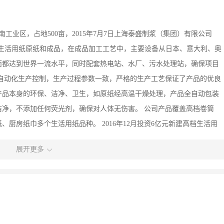
南工业区，占地500亩，2015年7月7日上海泰盛制浆（集团）有限公司
吨生活用纸原纸和成品，在成品加工工艺中，主要设备从日本、意大利、奥
面都达到世界一流水平，同时配套热电站、水厂、污水处理站，确保项目
自动化生产控制，生产过程参数一致，严格的生产工艺保证了产品的优良
产品本身的环保、洁净、卫生，如原纸经高温干燥处理，产品全自动包装
净，不添加任何荧光剂，确保对人体无伤害。 公司产品覆盖高档卷筒
厨房纸巾多个生活用纸品种。 2016年12月投资6亿元新建高档生活用
月投资20亿元扩建12万吨生活用纸原纸和10万吨成品纸项目， 公司销售区
展开更多
小超市、小型超市、便利店、传统杂食店销售。为消费者提供高品质的生
理及老人护理四大业务。力争成为健康卫生护理领域的领导者，共创美好