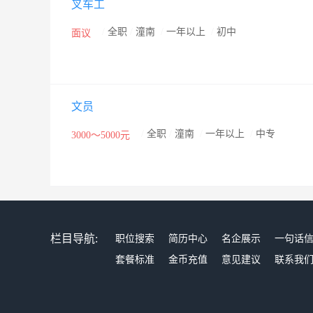
叉车工
/
全职
/
潼南
/
一年以上
/
初中
面议
文员
/
全职
/
潼南
/
一年以上
/
中专
3000～5000元
栏目导航:
职位搜索
简历中心
名企展示
一句话
套餐标准
金币充值
意见建议
联系我