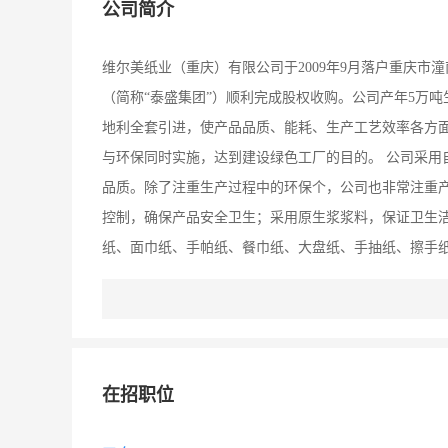
公司简介
维尔美纸业（重庆）有限公司于2009年9月落户重庆市潼
（简称“泰盛集团”）顺利完成股权收购。公司产年5万
地利全套引进，使产品品质、能耗、生产工艺效率各方
与环保同时实施，达到建设绿色工厂的目的。 公司采用
品质。除了注重生产过程中的环保个，公司也非常注重
控制，确保产品安全卫生；采用原生浆浆料，保证卫生洁
纸、面巾纸、手帕纸、餐巾纸、大盘纸、手抽纸、擦手纸、
纸和卫品项目，计划2017年下半年投产；计划2017年6
域遍布全国各大省市及乡镇，通过大卖场、连锁超市、
活卫生用品，致力于发展家居护理、婴儿护理、女性护
生活。
在招职位