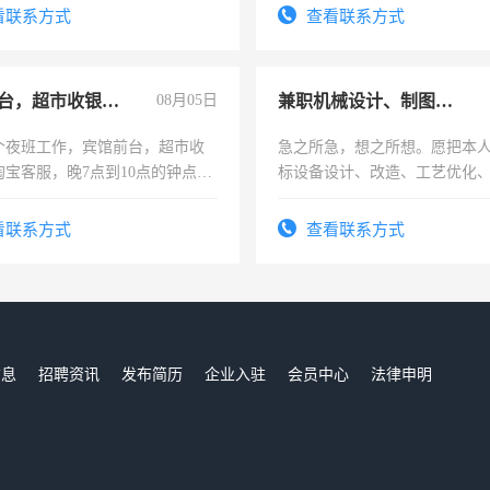
电话
看联系方式
查看联系方式
宾馆前台，超市收银员，淘宝客服
08月05日
兼职机械设计、制图、设备改造
个夜班工作，宾馆前台，超市收
急之所急，想之所想。愿把本
淘宝客服，晚7点到10点的钟点
标设备设计、改造、工艺优化
烦看到的老板加我微信聊，手机
作和分解的经验与您分享。 真
信
结识有识之士，共享未来。
看联系方式
查看联系方式
信息
招聘资讯
发布简历
企业入驻
会员中心
法律申明
们