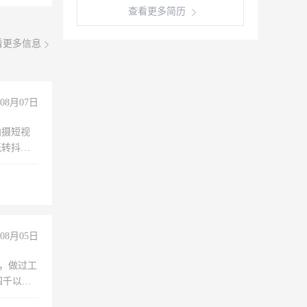
查看更多简历
看更多信息
08月07日
拍摄短视
玩转抖音
拍摄短视
玩转抖
你也可以
08月05日
)，做过工
四千以
保险勿扰