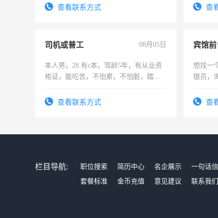
有高低压电工证和十几年工作经验
查看联系方式
查
司机或普工
08月05日
本人男，28.有c本，驾龄5年，有从业资
想找一
格证，能吃苦，不怕累，不怕脏，踏
银员，
实，需求稳定工作一份，保险不干
工，麻
号同微
查看联系方式
查
栏目导航:
职位搜索
简历中心
名企展示
一句话
套餐标准
金币充值
意见建议
联系我