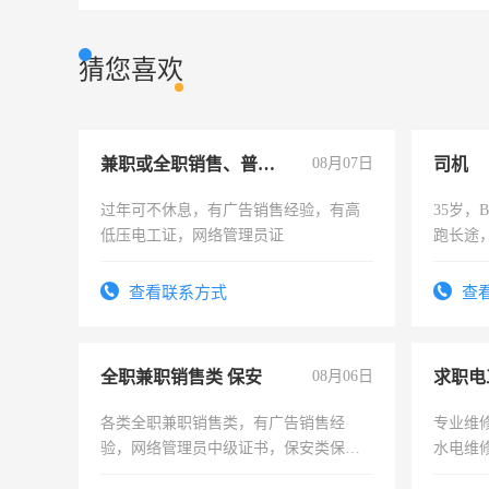
猜您喜欢
兼职或全职销售、普工、维修
08月07日
司机
过年可不休息，有广告销售经验，有高
35岁
低压电工证，网络管理员证
跑长途
六，渣
查看联系方式
查
全职兼职销售类 保安
08月06日
求职电
各类全职兼职销售类，有广告销售经
专业维
验，网络管理员中级证书，保安类保安
水电维
队长，形象岗或幼儿园保安，维修水电