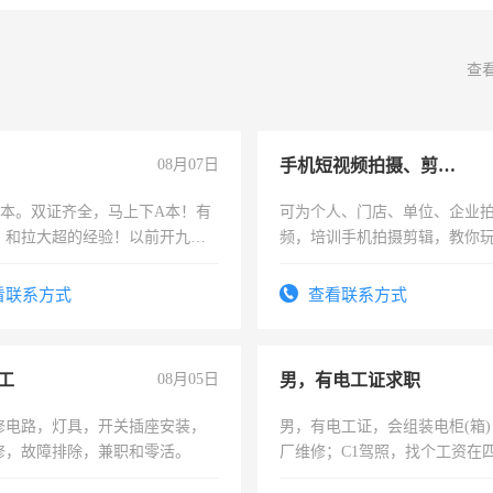
查
08月07日
手机短视频拍摄、剪辑、抖音快手
，B本。双证齐全，马上下A本！有
可为个人、门店、单位、企业
，和拉大超的经验！以前开九米
频，培训手机拍摄剪辑，教你
土车
可为个人、门店、单位、企业
频，培训手机拍摄剪辑，教你
看联系方式
查看联系方式
音！你也可以成为拍摄达人！
成为拍摄达人！
工
08月05日
男，有电工证求职
修电路，灯具，开关插座安装，
男，有电工证，会组装电柜(箱
修，故障排除，兼职和零活。
厂维修；C1驾照，找个工资在
上，枣强县以外需要有住宿，