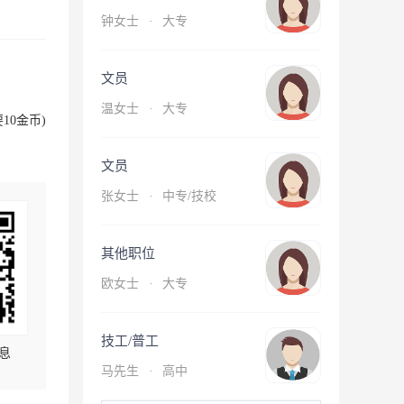
钟女士
·
大专
文员
温女士
·
大专
10金币)
文员
张女士
·
中专/技校
其他职位
欧女士
·
大专
技工/普工
息
马先生
·
高中