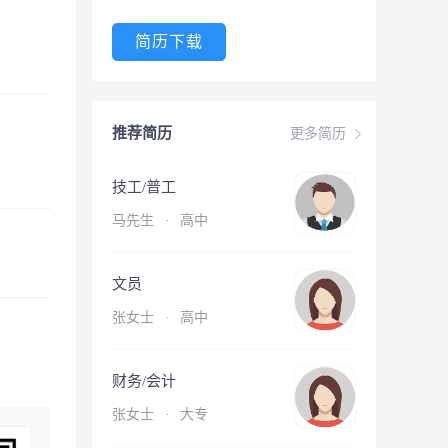
简历下载
推荐简历
更多简历
技工/普工
马先生
·
高中
文员
张女士
·
高中
财务/会计
张女士
·
大专